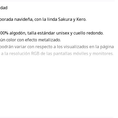
idad
orada navideña, con la linda Sakura y Kero.
00% algodón, talla estándar unisex y cuello redondo.
gún color con efecto metalizado.
podrán variar con respecto a los visualizados en la página
 a la resolución RGB de las pantallas móviles y monitores.