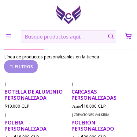
🛠️ Confección: 2 días hábiles | 🚚 Envíos vía Blue Express a
todo Chile
Inicio
PERSONALIZADOS
PERSONALIZADOS
Línea de productos personalizables en la tienda
FILTROS
|
|
BOTELLA DE ALUMINIO
CARCASAS
PERSONALIZADA
PERSONALIZADAS
$10.000 CLP
$10.000 CLP
desde
|
|
CREACIONES VALKIRIA
POLERA
POLERÓN
PERSONALIZADA
PERSONALIZADO
$18.000 CLP
$30.000 CLP