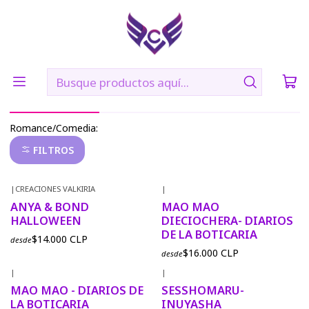
🛠️ Confección: 2 días hábiles | 🚚 Envíos vía Blue Express a
todo Chile
Inicio
POLERAS
ROMANCE/COMEDIA
ROMANCE/COMEDIA
Romance/Comedia:
FILTROS
|
CREACIONES VALKIRIA
|
No disponible
ANYA & BOND
MAO MAO
HALLOWEEN
DIECIOCHERA- DIARIOS
DE LA BOTICARIA
$14.000 CLP
desde
$16.000 CLP
desde
|
|
MAO MAO - DIARIOS DE
SESSHOMARU-
LA BOTICARIA
INUYASHA