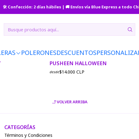
Inicio
POLERAS
KAWAII
🛠️ Confección: 2 días hábiles | 🚚 Envíos vía Blue Express a todo Ch
LERAS
POLERONES
DESCUENTOS
PERSONALIZA
|
CREACIONES VALKIRIA
Y
PUSHEEN HALLOWEEN
$14.000 CLP
desde
VOLVER ARRIBA
CATEGORÍAS
Términos y Condiciones