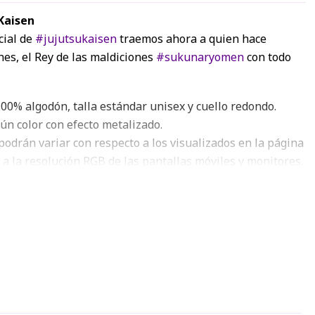
Kaisen
cial de
#jujutsukaisen
traemos ahora a quien hace
nes, el Rey de las maldiciones
#sukunaryomen
con todo
00% algodón, talla estándar unisex y cuello redondo.
gún color con efecto metalizado.
podrán variar con respecto a los visualizados en la página
 a la resolución RGB de las pantallas móviles y monitores.