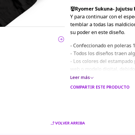
👹Ryomer Sukuna- Jujutsu 
Y para continuar con el espe
temblar a todas las maldicio
su poder en este diseño.
- Confeccionado en poleras 1
- Todos los diseños traen al
- Los colores del estampado 
web o modelo digital, debido
Leer más
COMPARTIR ESTE PRODUCTO
VOLVER ARRIBA