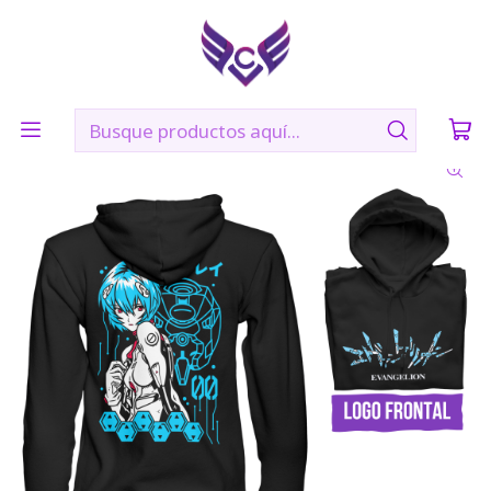
🛠️ Confección: 2 días hábiles | 🚚 Envíos vía Blue Express a
todo Chile
Inicio
POLERONES
REI AYANAMI PILOTO- EVANGELION