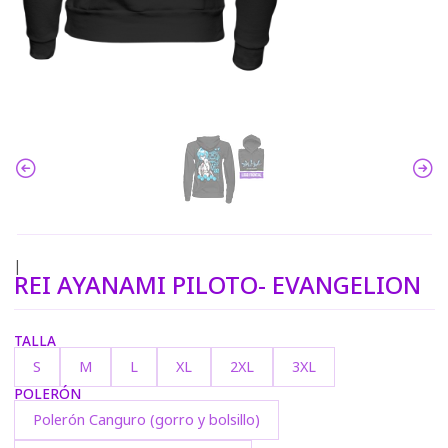
|
REI AYANAMI PILOTO- EVANGELION
TALLA
S
M
L
XL
2XL
3XL
POLERÓN
Polerón Canguro (gorro y bolsillo)