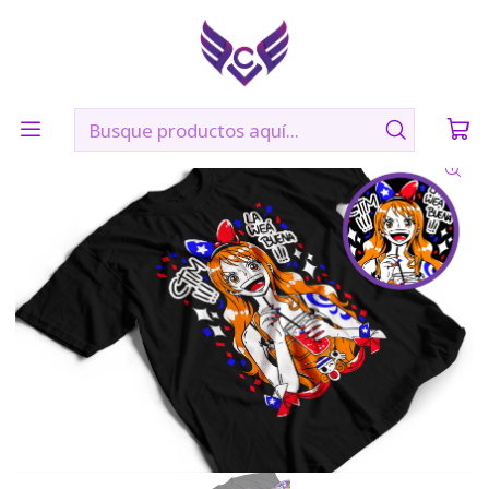
🛠️ Confección: 2 días hábiles | 🚚 Envíos vía Blue Express a
todo Chile
Inicio
POLERAS
SHONEN
NAMI DIECIOCHERA- ONE PIECE