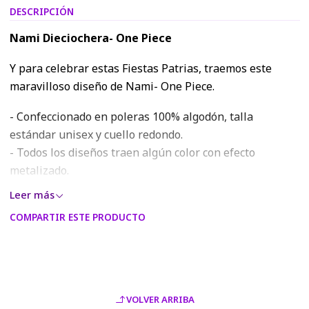
DESCRIPCIÓN
Nami Dieciochera- One Piece
Y para celebrar estas Fiestas Patrias, traemos este
maravilloso diseño de Nami- One Piece.
- Confeccionado en poleras 100% algodón, talla
estándar unisex y cuello redondo.
- Todos los diseños traen algún color con efecto
metalizado.
- Los colores del estampado podrán variar con respecto
Leer más
a los visualizados en la página web o modelo digital,
COMPARTIR ESTE PRODUCTO
debido a la resolución RGB de las pantallas móviles y
monitores.
VOLVER ARRIBA