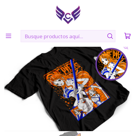
🛠️ Confección: 2 días hábiles | 🚚 Envíos vía Blue Express a
todo Chile
Inicio
POLERAS
SHONEN
NAMI-ONE PIECE