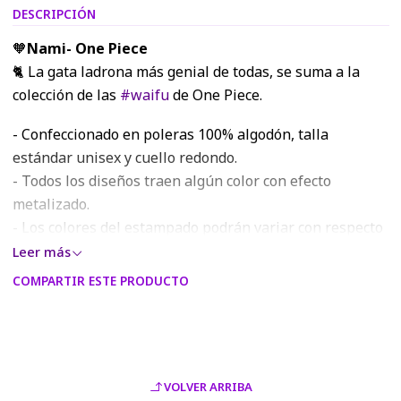
DESCRIPCIÓN
🧡
Nami- One Piece
🐈 La gata ladrona más genial de todas, se suma a la
colección de las
#waifu
de One Piece.
- Confeccionado en poleras 100% algodón, talla
estándar unisex y cuello redondo.
- Todos los diseños traen algún color con efecto
metalizado.
- Los colores del estampado podrán variar con respecto
a los visualizados en la página web o modelo digital,
Leer más
debido a la resolución RGB de las pantallas móviles y
COMPARTIR ESTE PRODUCTO
monitores.
VOLVER ARRIBA