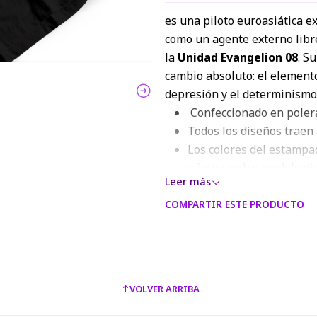
es una piloto euroasiática ex
como un agente externo libr
la
Unidad Evangelion 08
. S
cambio absoluto: el elemento
depresión y el determinismo 
Confeccionado en polera
Todos los diseños traen 
Los colores del estampad
página web o modelo digi
Leer más
y monitores.
COMPARTIR ESTE PRODUCTO
VOLVER ARRIBA