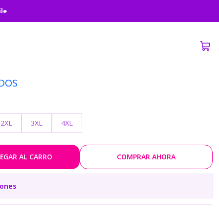
N
ile
ious Makinami- EVANGELION
DOS
2XL
3XL
4XL
EGAR AL CARRO
COMPRAR AHORA
iones