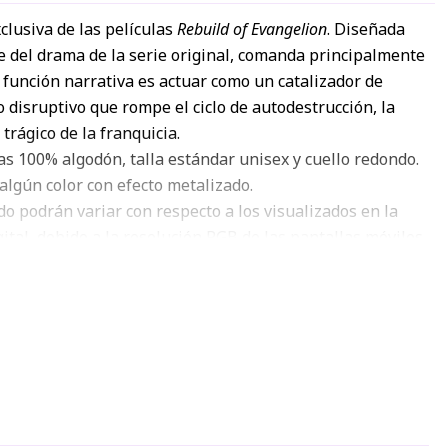
clusiva de las películas
Rebuild of Evangelion
. Diseñada
e del drama de la serie original, comanda principalmente
u función narrativa es actuar como un catalizador de
 disruptivo que rompe el ciclo de autodestrucción, la
trágico de la franquicia.
s 100% algodón, talla estándar unisex y cuello redondo.
algún color con efecto metalizado.
o podrán variar con respecto a los visualizados en la
tal, debido a la resolución RGB de las pantallas móviles