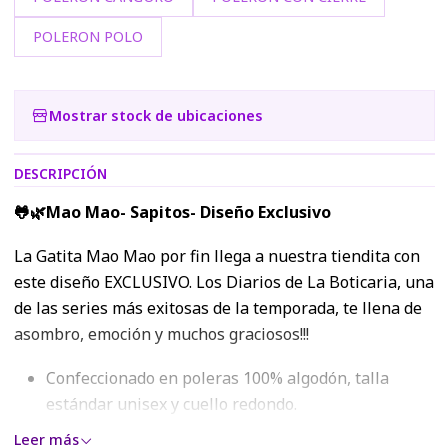
POLERON POLO
Mostrar stock de ubicaciones
DESCRIPCIÓN
🐸🌿Mao Mao- Sapitos- Diseño Exclusivo
La Gatita Mao Mao por fin llega a nuestra tiendita con
este diseño EXCLUSIVO. Los Diarios de La Boticaria, una
de las series más exitosas de la temporada, te llena de
asombro, emoción y muchos graciosos!!!
Confeccionado en poleras 100% algodón, talla
estándar unisex y cuello redondo.
Todos los diseños traen algún color con efecto
Leer más