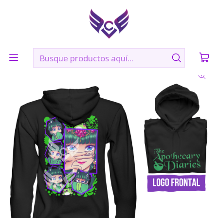
🛠️ Confección: 2 días hábiles | 🚚 Envíos vía Blue Express a
todo Chile
Inicio
POLERONES
MAO MAO - DIARIOS DE LA BOTICARIA