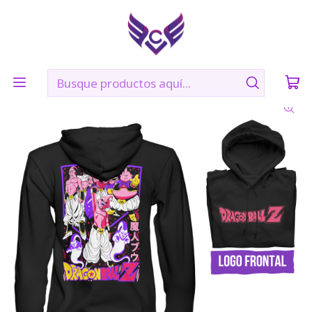
🛠️ Confección: 2 días hábiles | 🚚 Envíos vía Blue Express a
todo Chile
Inicio
POLERONES
MAJIN BOO-DRAGON BALL