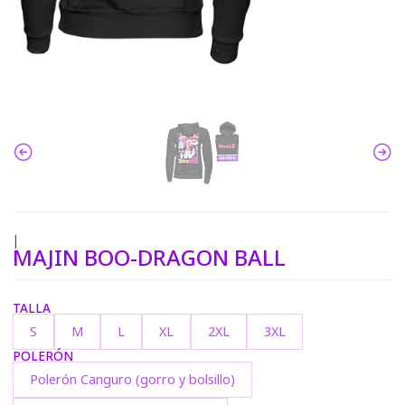
|
MAJIN BOO-DRAGON BALL
TALLA
S
M
L
XL
2XL
3XL
POLERÓN
Polerón Canguro (gorro y bolsillo)