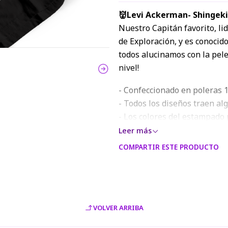
👹Levi Ackerman- Shingeki
Nuestro Capitán favorito, li
de Exploración, y es conocid
todos alucinamos con la pel
nivel!
- Confeccionado en poleras 1
- Todos los diseños traen al
- Los colores del estampado 
web o modelo digital, debido
Leer más
COMPARTIR ESTE PRODUCTO
VOLVER ARRIBA