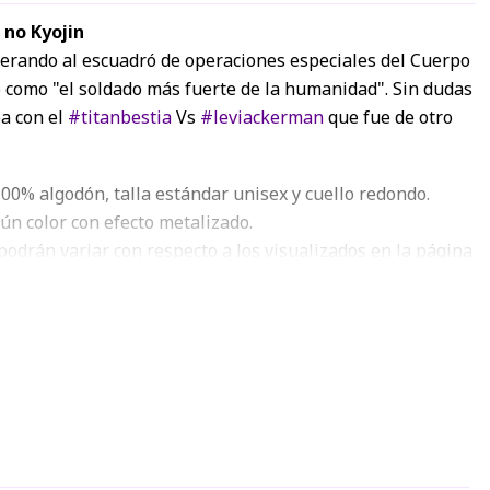
 no Kyojin
derando al escuadró de operaciones especiales del Cuerpo
o como "el soldado más fuerte de la humanidad". Sin dudas
ea con el
#titanbestia
Vs
#leviackerman
que fue de otro
00% algodón, talla estándar unisex y cuello redondo.
gún color con efecto metalizado.
podrán variar con respecto a los visualizados en la página
 a la resolución RGB de las pantallas móviles y monitores.