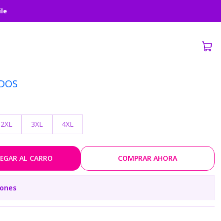
IN
ile
MAN- SHINGEKI NO KYOJIN
DOS
2XL
3XL
4XL
EGAR AL CARRO
COMPRAR AHORA
iones