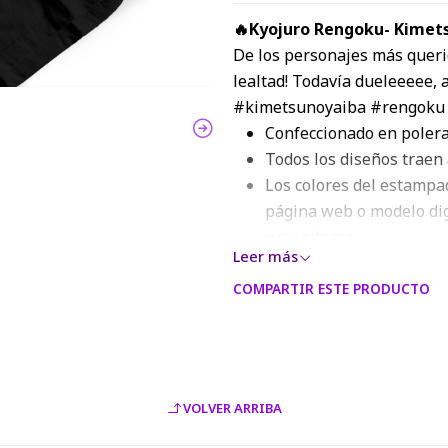
🔥Kyojuro Rengoku- Kimet
De los personajes más querid
lealtad! Todavía dueleeeee
#kimetsunoyaiba #rengoku 
Confeccionado en polera
Todos los diseños traen 
Los colores del estampad
página web o modelo digi
y monitores.
Leer más
COMPARTIR ESTE PRODUCTO
VOLVER ARRIBA