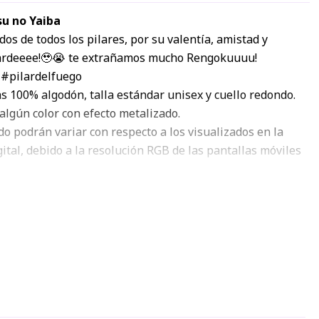
su no Yaiba
os de todos los pilares, por su valentía, amistad y
, ardeeee!🥹😭 te extrañamos mucho Rengokuuuu!
#pilardelfuego
s 100% algodón, talla estándar unisex y cuello redondo.
algún color con efecto metalizado.
o podrán variar con respecto a los visualizados en la
tal, debido a la resolución RGB de las pantallas móviles