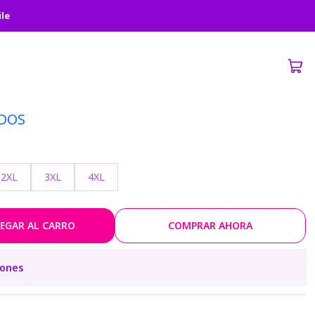
BA
ile
GOKU- KIMETSU NO YAIBA
DOS
2XL
3XL
4XL
EGAR AL CARRO
COMPRAR AHORA
iones