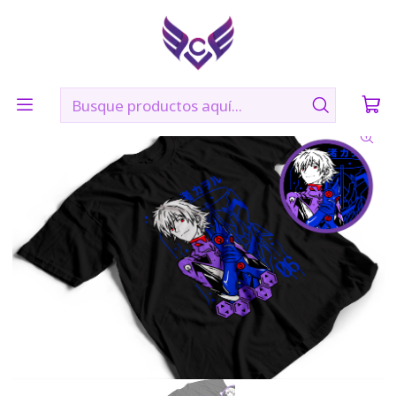
🛠️ Confección: 2 días hábiles | 🚚 Envíos vía Blue Express a
todo Chile
Inicio
POLERAS
MECHA
Kaworu Nagisa- EVANGELION