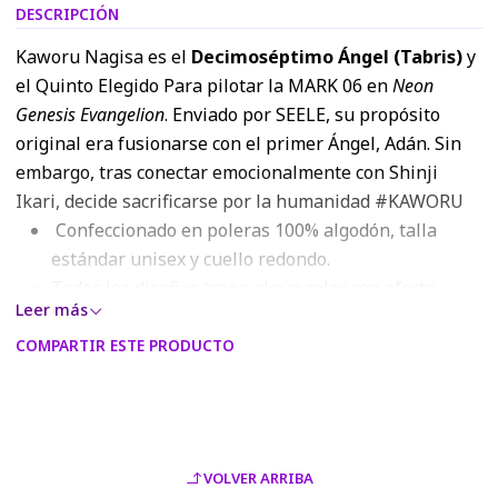
DESCRIPCIÓN
Kaworu Nagisa es el
Decimoséptimo Ángel (Tabris)
y
el Quinto Elegido Para pilotar la MARK 06 en
Neon
Genesis Evangelion
. Enviado por SEELE, su propósito
original era fusionarse con el primer Ángel, Adán. Sin
embargo, tras conectar emocionalmente con Shinji
Ikari, decide sacrificarse por la humanidad #KAWORU
Confeccionado en poleras 100% algodón, talla
estándar unisex y cuello redondo.
Todos los diseños traen algún color con efecto
Leer más
metalizado.
Los colores del estampado podrán variar con
COMPARTIR ESTE PRODUCTO
respecto a los visualizados en la página web o
modelo digital, debido a la resolución RGB de las
pantallas móviles y monitores.
VOLVER ARRIBA