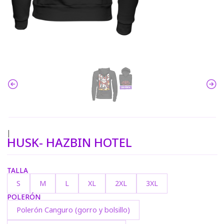
|
HUSK- HAZBIN HOTEL
TALLA
S
M
L
XL
2XL
3XL
POLERÓN
Polerón Canguro (gorro y bolsillo)