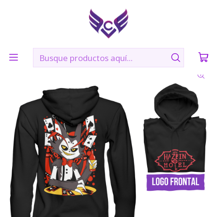
🛠️ Confección: 2 días hábiles | 🚚 Envíos vía Blue Express a
todo Chile
Inicio
POLERONES
HUSK- HAZBIN HOTEL