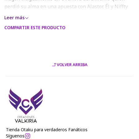
perdió su alma en una apuesta con Alastor. Él y Niffty
fueron invocados por Alastor y, actualmente, trabaja en
Leer más
el Hazbin Hotel como barman y recepcionista del
COMPARTIR ESTE PRODUCTO
mismo.
- Confeccionado en poleras 100% algodón, talla
estándar unisex y cuello redondo.
- Todos los diseños traen algún color con efecto
VOLVER ARRIBA
metalizado.
- Los colores del estampado podrán variar con respecto
a los visualizados en la página web o modelo digital,
debido a la resolución RGB de las pantallas móviles y
monitores.
Tienda Otaku para verdaderos Fanáticos
Síguenos