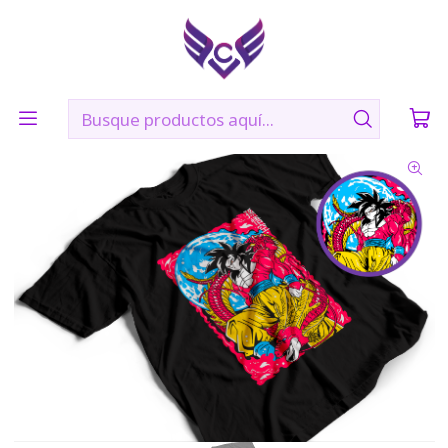
🛠️ Confección: 2 días hábiles | 🚚 Envíos vía Blue Express a
todo Chile
Inicio
POLERAS
SHONEN
Goku Super Saiyajin 4-DRAGON BALL