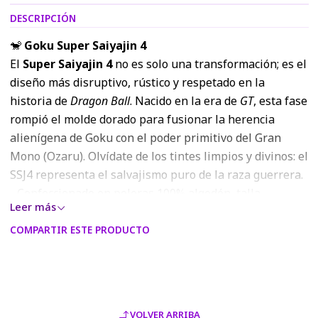
DESCRIPCIÓN
🐒
Goku Super Saiyajin 4
El
Super Saiyajin 4
no es solo una transformación; es el
diseño más disruptivo, rústico y respetado en la
historia de
Dragon Ball
. Nacido en la era de
GT
, esta fase
rompió el molde dorado para fusionar la herencia
alienígena de Goku con el poder primitivo del Gran
Mono (Ozaru). Olvídate de los tintes limpios y divinos: el
SSJ4 representa el salvajismo puro de la raza guerrera.
- Confeccionado en poleras 100% algodón, talla
Leer más
estándar unisex y cuello redondo.
- Todos los diseños traen algún color con efecto
COMPARTIR ESTE PRODUCTO
metalizado.
- Los colores del estampado podrán variar con respecto
a los visualizados en la página web o modelo digital,
debido a la resolución RGB de las pantallas móviles y
VOLVER ARRIBA