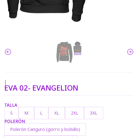
|
EVA 02- EVANGELION
TALLA
S
M
L
XL
2XL
3XL
POLERÓN
Polerón Canguro (gorro y bolsillo)