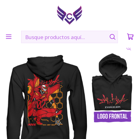
🛠️ Confección: 2 días hábiles | 🚚 Envíos vía Blue Express a
todo Chile
Inicio
POLERONES
EVA 02- EVANGELION