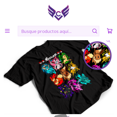
🛠️ Confección: 2 días hábiles | 🚚 Envíos vía Blue Express a
todo Chile
Inicio
POLERAS
POKÉMON
EEVEE-POKÉMON