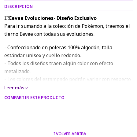
DESCRIPCIÓN
💥
Eevee Evoluciones- Diseño Exclusivo
Para ir sumando a la colección de Pokémon, traemos el
tierno Eevee con todas sus evoluciones.
- Confeccionado en poleras 100% algodón, talla
estándar unisex y cuello redondo.
- Todos los diseños traen algún color con efecto
metalizado.
- Los colores del estampado podrán variar con respecto
a los visualizados en la página web o modelo digital,
Leer más
debido a la resolución RGB de las pantallas móviles y
COMPARTIR ESTE PRODUCTO
monitores.
VOLVER ARRIBA