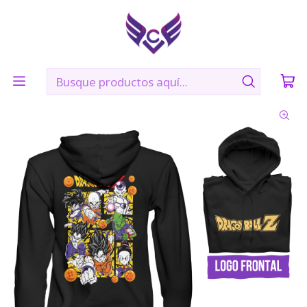
🛠️ Confección: 2 días hábiles | 🚚 Envíos vía Blue Express a
todo Chile
Inicio
POLERONES
DRAGON BALL LEGENDARIOS- DRAGON BALL Z