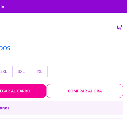
ile
N BALL
DOS
2XL
3XL
4XL
EGAR AL CARRO
COMPRAR AHORA
iones