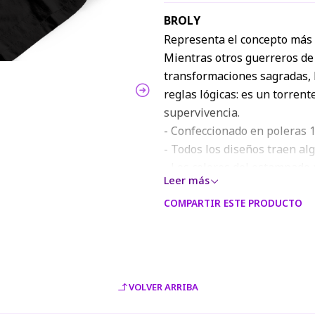
BROLY
Representa el concepto más pu
Mientras otros guerreros de
transformaciones sagradas, B
reglas lógicas: es un torrent
supervivencia.
- Confeccionado en poleras 1
- Todos los diseños traen al
- Los colores del estampado 
Leer más
web o modelo digital, debido
COMPARTIR ESTE PRODUCTO
VOLVER ARRIBA