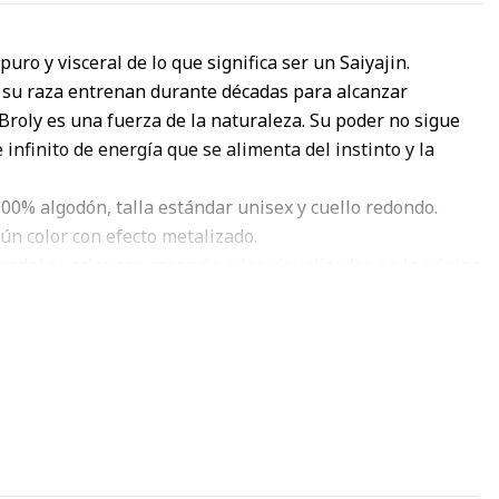
ro y visceral de lo que significa ser un Saiyajin.
 su raza entrenan durante décadas para alcanzar
roly es una fuerza de la naturaleza. Su poder no sigue
e infinito de energía que se alimenta del instinto y la
00% algodón, talla estándar unisex y cuello redondo.
gún color con efecto metalizado.
podrán variar con respecto a los visualizados en la página
 a la resolución RGB de las pantallas móviles y monitores.