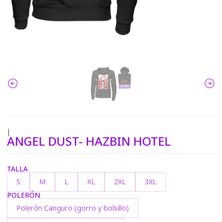
|
ANGEL DUST- HAZBIN HOTEL
TALLA
S
M
L
XL
2XL
3XL
POLERÓN
Polerón Canguro (gorro y bolsillo)