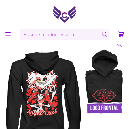
🛠️ Confección: 2 días hábiles | 🚚 Envíos vía Blue Express a
todo Chile
Inicio
POLERONES
ANGEL DUST- HAZBIN HOTEL