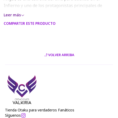
Infierno y uno de los protagonistas principales de
Hazbin Hotel, el primer pecador que el hotel busca
Leer más
redimir, pero sus actos egoístas de usar el hotel como
COMPARTIR ESTE PRODUCTO
un hospedaje gratuito amenazan con poner en peligro
el sueño de Charlie Morningstar.
- Confeccionado en poleras 100% algodón, talla
estándar unisex y cuello redondo.
VOLVER ARRIBA
- Todos los diseños traen algún color con efecto
metalizado.
- Los colores del estampado podrán variar con respecto
a los visualizados en la página web o modelo digital,
debido a la resolución RGB de las pantallas móviles y
monitores.
Tienda Otaku para verdaderos Fanáticos
Síguenos